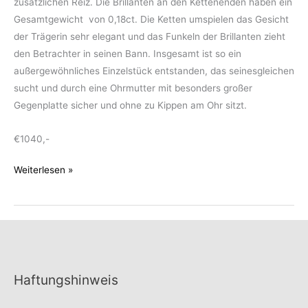
zusätzlichen Reiz. Die Brillanten an den Kettenenden haben ein
Gesamtgewicht von 0,18ct. Die Ketten umspielen das Gesicht
der Trägerin sehr elegant und das Funkeln der Brillanten zieht
den Betrachter in seinen Bann. Insgesamt ist so ein
außergewöhnliches Einzelstück entstanden, das seinesgleichen
sucht und durch eine Ohrmutter mit besonders großer
Gegenplatte sicher und ohne zu Kippen am Ohr sitzt.
€1040,-
Einzelohrring
Weiterlesen »
mit
Brillanten
Haftungshinweis