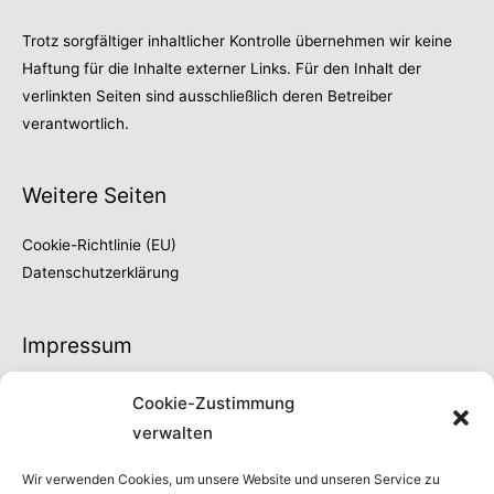
Trotz sorgfältiger inhaltlicher Kontrolle übernehmen wir keine
Haftung für die Inhalte externer Links. Für den Inhalt der
verlinkten Seiten sind ausschließlich deren Betreiber
verantwortlich.
Weitere Seiten
Cookie-Richtlinie (EU)
Datenschutzerklärung
Impressum
Thilo Fröschke
Cookie-Zustimmung
Höhe 66
verwalten
42329 Wuppertal
Fon 0202 | 730902
Wir verwenden Cookies, um unsere Website und unseren Service zu