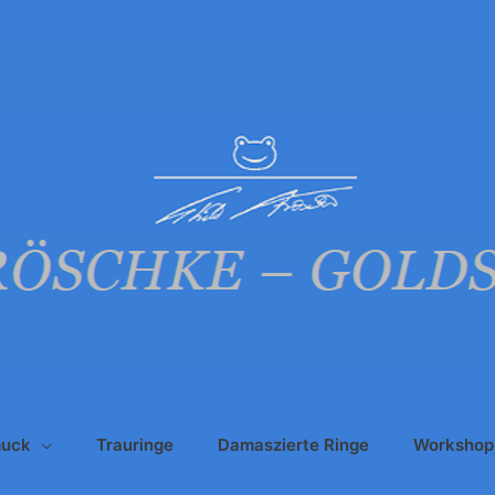
uck
Trauringe
Damaszierte Ringe
Workshop