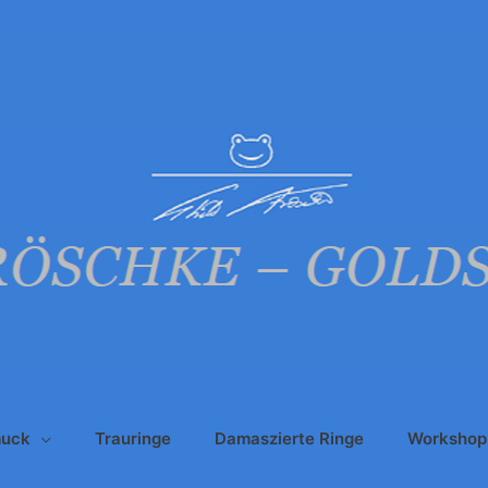
uck
Trauringe
Damaszierte Ringe
Workshop