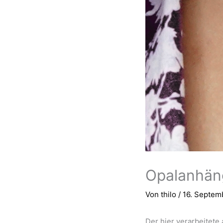
Opalanhän
Von
thilo
/
16. Septem
Der hier verarbeitete