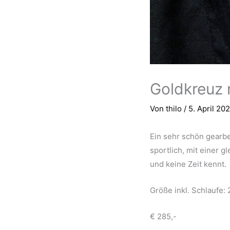
Goldkreuz 
Von
thilo
/
5. April 20
Ein sehr schön gearbe
sportlich, mit einer g
und keine Zeit kennt.
Größe inkl. Schlaufe:
€ 285,-