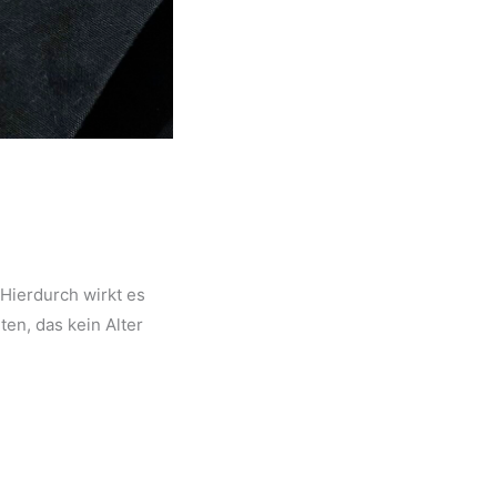
 Hierdurch wirkt es
ten, das kein Alter