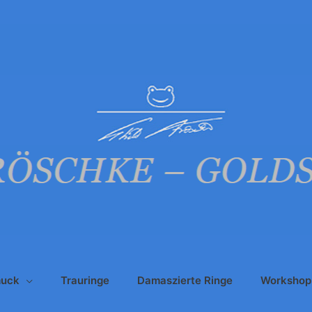
uck
Trauringe
Damaszierte Ringe
Workshop