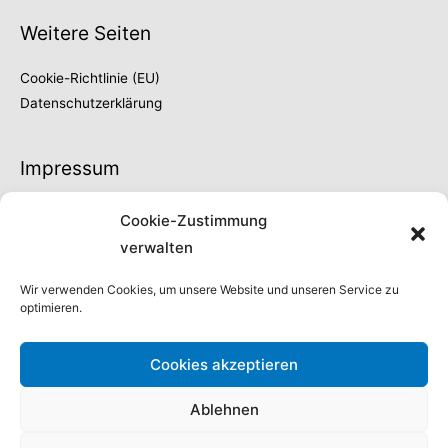
Weitere Seiten
Cookie-Richtlinie (EU)
Datenschutzerklärung
Impressum
Thilo Fröschke
Cookie-Zustimmung
Höhe 66
verwalten
42329 Wuppertal
Fon 0202 | 730902
Wir verwenden Cookies, um unsere Website und unseren Service zu
optimieren.
info@thilo-froeschke.de
Steuernummer:
Cookies akzeptieren
132/5090/04444
Ablehnen