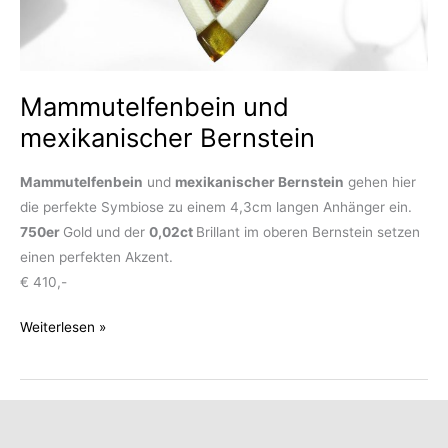
Mammutelfenbein und
mexikanischer Bernstein
Mammutelfenbein
und
mexikanischer Bernstein
gehen hier
die perfekte Symbiose zu einem 4,3cm langen Anhänger ein.
750er
Gold und der
0,02ct
Brillant im oberen Bernstein setzen
einen perfekten Akzent.
€ 410,-
Mammutelfenbein
Weiterlesen »
und
mexikanischer
Bernstein