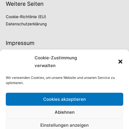
Weitere Seiten
Cookie-Richtlinie (EU)
Datenschutzerklärung
Impressum
Thilo Fröschke
Cookie-Zustimmung
Höhe 66
verwalten
42329 Wuppertal
Fon 0202 | 730902
Wir verwenden Cookies, um unsere Website und unseren Service zu
optimieren.
info@thilo-froeschke.de
Steuernummer:
Cookies akzeptieren
132/5090/04444
Ablehnen
Einstellungen anzeigen