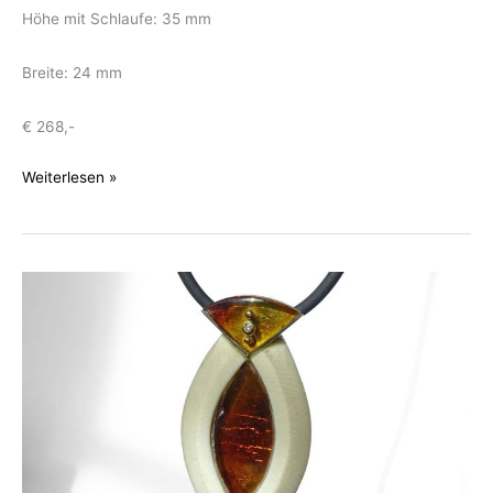
Höhe mit Schlaufe: 35 mm
Breite: 24 mm
€ 268,-
Anhänger
Weiterlesen »
mit
seltenem,
grünen
Bernstein
aus
Äthiopien