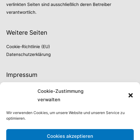
verlinkten Seiten sind ausschließlich deren Betreiber
verantwortlich.
Weitere Seiten
Cookie-Richtlinie (EU)
Datenschutzerklärung
Impressum
Thilo Fröschke
Cookie-Zustimmung
Höhe 66
verwalten
42329 Wuppertal
Fon 0202 | 730902
Wir verwenden Cookies, um unsere Website und unseren Service zu
optimieren.
info@thilo-froeschke.de
Steuernummer:
Cookies akzeptieren
132/5090/04444