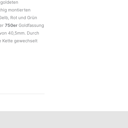
rgoldeten
chig montierten
Gelb, Rot und Grün
ner
750er
Goldfassung
e von 40,5mm. Durch
e Kette gewechselt