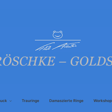
uck
Trauringe
Damaszierte Ringe
Workshop