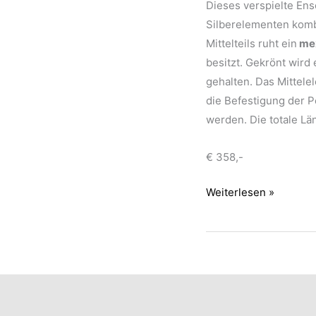
Dieses verspielte Ens
Silberelementen kombi
Mittelteils ruht ein
mex
besitzt. Gekrönt wird
gehalten. Das Mittel
die Befestigung der P
werden. Die totale Lä
€ 358,-
Collier
Weiterlesen »
mit
mexikanischem
Opal
und
Amethyst