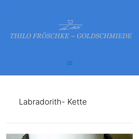
Zum
Inhalt
springen
Hauptmenü
Labradorith- Kette