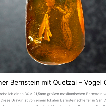
er Bernstein mit Quetzal – Vogel 
habe ich einen 30 x 21,5mm großen mexikanischen Bernstein v
. Diese Gravur ist von einem lokalen Bernsteinschleifer in San C