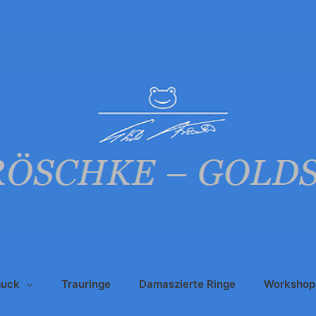
uck
Trauringe
Damaszierte Ringe
Workshop