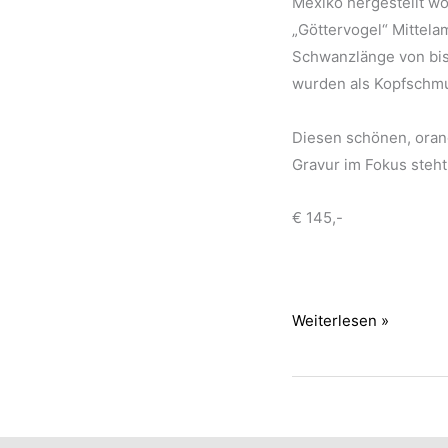
Mexiko hergestellt wo
„Göttervogel“ Mittela
Schwanzlänge von bis
wurden als Kopfschmu
Diesen schönen, orang
Gravur im Fokus steht
€ 145,-
Mexikanischer
Weiterlesen »
Bernstein
mit
Quetzal
–