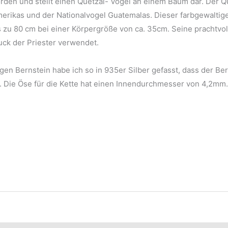
rden und stellt einen Quetzal- Vogel an einem Baum dar. Der Qu
merikas und der Nationalvogel Guatemalas. Dieser farbgewaltig
 zu 80 cm bei einer Körpergröße von ca. 35cm. Seine prachtv
ck der Priester verwendet.
en Bernstein habe ich so in 935er Silber gefasst, dass der Ber
. Die Öse für die Kette hat einen Innendurchmesser von 4,2mm.