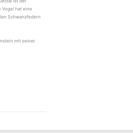
etzal ist der
e Vogel hat eine
ollen Schwanzfedern
nstein mit seiner