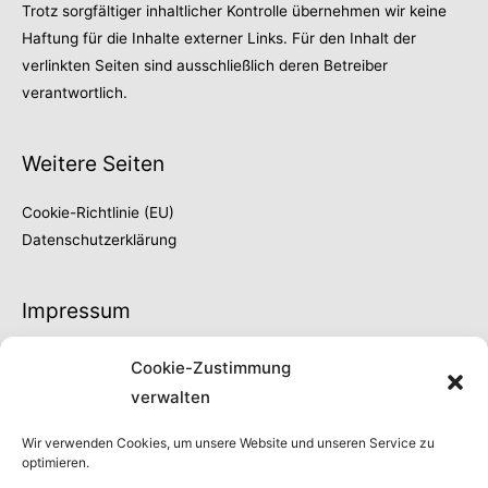
Trotz sorgfältiger inhaltlicher Kontrolle übernehmen wir keine
Haftung für die Inhalte externer Links. Für den Inhalt der
verlinkten Seiten sind ausschließlich deren Betreiber
verantwortlich.
Weitere Seiten
Cookie-Richtlinie (EU)
Datenschutzerklärung
Impressum
Thilo Fröschke
Cookie-Zustimmung
Höhe 66
verwalten
42329 Wuppertal
Fon 0202 | 730902
Wir verwenden Cookies, um unsere Website und unseren Service zu
optimieren.
info@thilo-froeschke.de