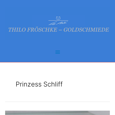
Zum
Inhalt
springen
Hauptmenü
Prinzess Schliff