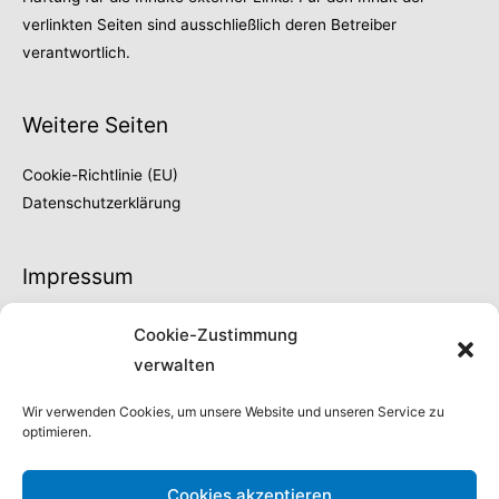
verlinkten Seiten sind ausschließlich deren Betreiber
verantwortlich.
Weitere Seiten
Cookie-Richtlinie (EU)
Datenschutzerklärung
Impressum
Thilo Fröschke
Cookie-Zustimmung
Höhe 66
verwalten
42329 Wuppertal
Fon 0202 | 730902
Wir verwenden Cookies, um unsere Website und unseren Service zu
optimieren.
info@thilo-froeschke.de
Steuernummer:
Cookies akzeptieren
132/5090/04444