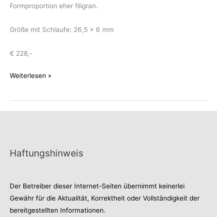
Formproportion eher filigran.
Größe mit Schlaufe: 26,5 x 6 mm
€ 228,-
Anhänger
Weiterlesen »
mit
3
Diamantwürfeln
Haftungshinweis
Der Betreiber dieser Internet-Seiten übernimmt keinerlei
Gewähr für die Aktualität, Korrektheit oder Vollständigkeit der
bereitgestellten Informationen.