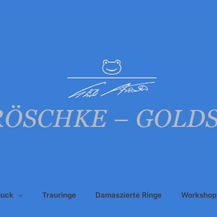
uck
Trauringe
Damaszierte Ringe
Workshop