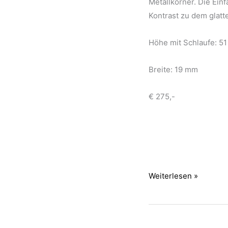
Metallkörner. Die Ein
Kontrast zu dem glatt
Höhe mit Schlaufe: 5
Breite: 19 mm
€ 275,-
Meteoritanhänger
Weiterlesen »
Steinmeteorit
Iftiyssane