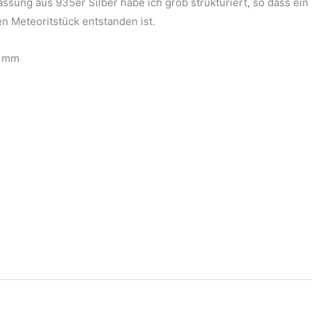
fassung aus 935er Silber habe ich grob strukturiert, so dass ei
en Meteoritstück entstanden ist.
1 mm