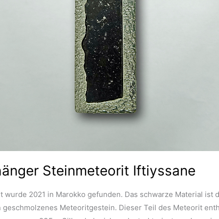
änger Steinmeteorit Iftiyssane
it wurde 2021 in Marokko gefunden. Das schwarze Material ist 
 geschmolzenes Meteoritgestein. Dieser Teil des Meteorit enthä