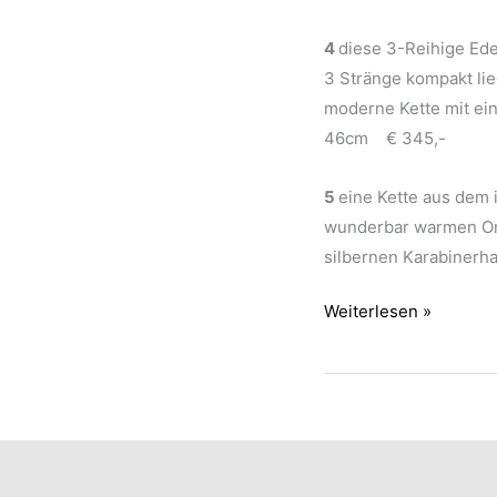
4
diese 3-Reihige Ede
3 Stränge kompakt lie
moderne Kette mit ei
46cm € 345,-
5
eine Kette aus dem
wunderbar warmen Ora
silbernen Karabiner
verschiedene
Weiterlesen »
Edelsteinketten