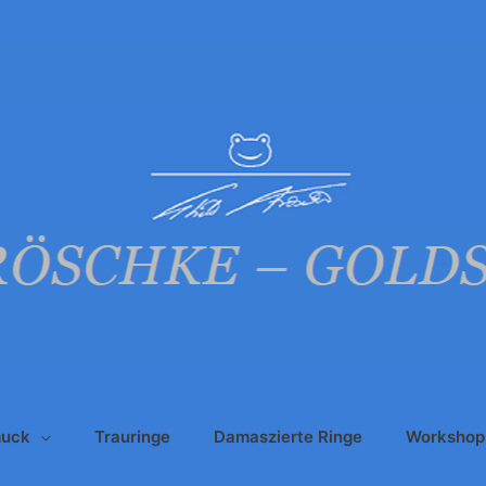
uck
Trauringe
Damaszierte Ringe
Workshop